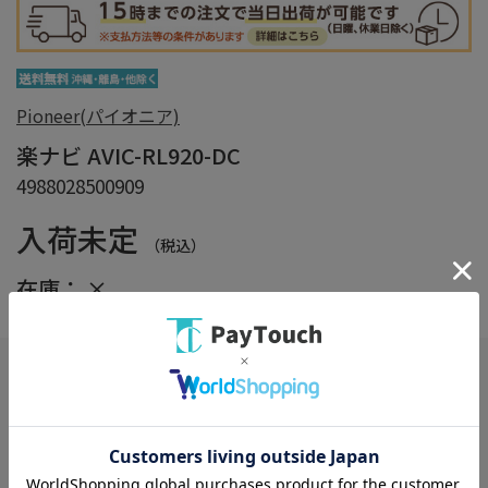
Pioneer(パイオニア)
楽ナビ AVIC-RL920-DC
4988028500909
入荷未定
（税込）
在庫：
×
しっかり梱包サービス
（※選択必須）
詳細
※商品の箱をエアクッションで保護し損傷を防ぎます。