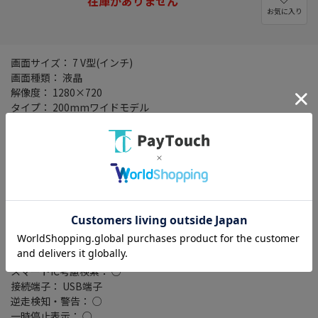
在庫がありません
お気に入り
画面サイズ： 7 V型(インチ)
画面種類： 液晶
解像度： 1280×720
タイプ： 200mmワイドモデル
記録メディアタイプ： メモリ
タッチパネル： ○
タッチパネル種類： 静電式
地図データ： MapFan
TVチューナー： なし
バックカメラ： 別売
Bluetooth： Bluetooth 5.2+EDR
ワイドFM： ○
VICSWIDE： ○
VICS： ○
スマートIC考慮検索： ○
接続端子： USB端子
逆走検知・警告： ○