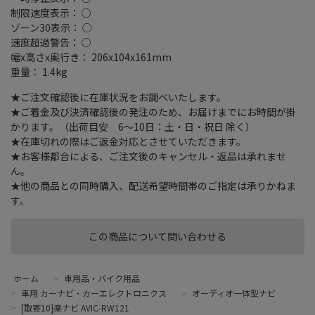
一時停止表示： ○
制限速度表示： ○
ゾーン30表示： ○
速度超過警告： ○
幅x高さx奥行き： 206x104x161mm
重量： 1.4kg
★ご注文確認後に在庫状況をお調べいたします。
★ご着金及び決済確認後の発注のため、お届けまでにお時間が掛
かります。（出荷目安 6～10日：土・日・祝日 除く）
★在庫切れの際はご返金対応とさせていただきます。
★お客様都合による、ご注文後のキャンセル・返品は承れませ
ん。
★他の商品との同時購入、配送希望時間帯のご指定は承りかねま
す。
この商品について問い合わせる
ホーム
>
車用品・バイク用品
>
車用 カーナビ・カーエレクトロニクス
>
オーディオ一体型ナビ
>
[取寄10]楽ナビ AVIC-RW121