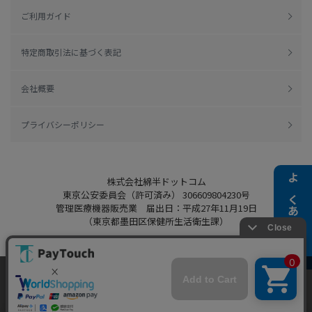
ご利用ガイド
特定商取引法に基づく表記
会社概要
プライバシーポリシー
株式会社綿半ドットコム
よくある質問
東京公安委員会（許可済み） 306609804230号
管理医療機器販売業 届出日：平成27年11月19日
（東京都墨田区保健所生活衛生課）
当ウェブサイトでは、お客様により良いサービス
をご提供するため、クッキーを利用しています。
Copyright 2022
Watahan.com Co., Ltd.
サイト利用を継続することにより、クッキーの使
同意する
Powered by Watahan Partners Co., Ltd.