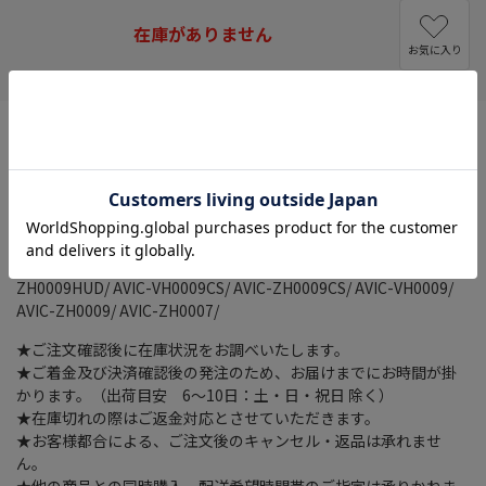
在庫がありません
お気に入り
■対象機種
AVIC-ZH0999LS/ AVIC-VH0999S/ AVIC-ZH0999WS/ AVIC-
ZH0999S/ AVIC-ZH0999L/ AVIC-VH0999/ AVIC-ZH0999W/ AVIC-
ZH0999/ AVIC-ZH0777W/ AVIC-ZH0777/ AVIC-VH0099H/ AVIC-
ZH0099WH/ AVIC-ZH0099H/ AVIC-VH0099S/ AVIC-ZH0099WS/
AVIC-ZH0099S/ AVIC-VH0099/ AVIC-ZH0099W/ AVIC-ZH0099/
AVIC-ZH0077W/ AVIC-ZH0077/ AVIC-VH0009HUD/ AVIC-
ZH0009HUD/ AVIC-VH0009CS/ AVIC-ZH0009CS/ AVIC-VH0009/
AVIC-ZH0009/ AVIC-ZH0007/
★ご注文確認後に在庫状況をお調べいたします。
★ご着金及び決済確認後の発注のため、お届けまでにお時間が掛
かります。（出荷目安 6～10日：土・日・祝日 除く）
★在庫切れの際はご返金対応とさせていただきます。
★お客様都合による、ご注文後のキャンセル・返品は承れませ
ん。