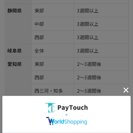
静岡県
東部
3週間以上
中部
3週間以上
西部
3週間以上
岐阜県
全体
3週間以上
愛知県
東部
2～3週間後
西部
2～3週間後
西三河・知多
2～3週間後
三重県
北中部
3週間以上
南部
3週間以上
滋賀県
北部
3週間以上