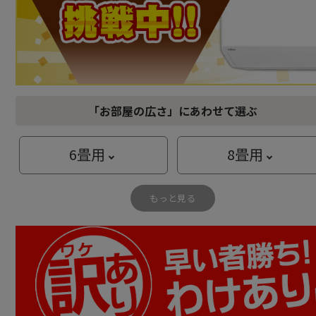
「お部屋の広さ」
にあわせて選ぶ
6
畳用
8
畳用