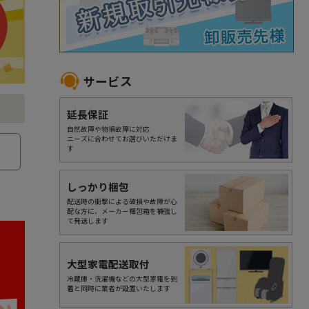
サービス
延長保証
自然故障や物損故障に対応
ニーズに合わせてお選びいただけま
す
しっかり梱包
配送時の衝撃による破損や故障が心
配な方に、メーカー梱包箱を補強し
て発送します
大型家電配送取付
冷蔵庫・洗濯機などの大型家電を到
着と同時に業者が設置いたします