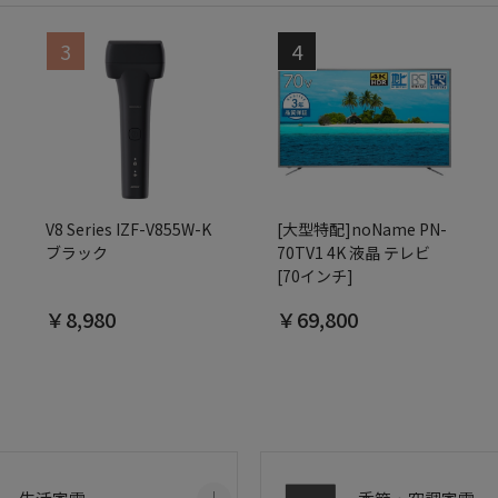
V8 Series IZF-V855W-K
[大型特配]noName PN-
ブラック
70TV1 4K 液晶 テレビ
[70インチ]
￥8,980
￥69,800