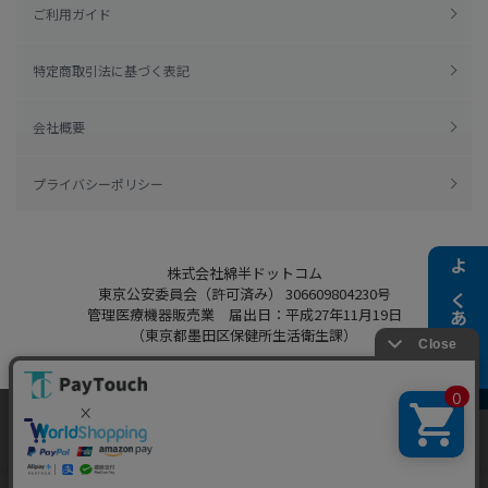
ご利用ガイド
特定商取引法に基づく表記
会社概要
プライバシーポリシー
株式会社綿半ドットコム
よくある質問
東京公安委員会（許可済み） 306609804230号
管理医療機器販売業 届出日：平成27年11月19日
（東京都墨田区保健所生活衛生課）
当ウェブサイトでは、お客様により良いサービス
をご提供するため、クッキーを利用しています。
Copyright 2022
Watahan.com Co., Ltd.
サイト利用を継続することにより、クッキーの使
同意する
Powered by Watahan Partners Co., Ltd.
用に同意するものとします。詳細については「
詳