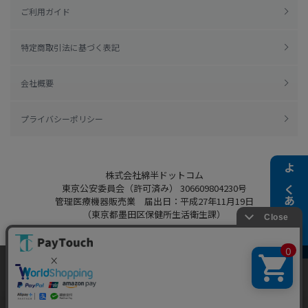
ご利用ガイド
特定商取引法に基づく表記
会社概要
プライバシーポリシー
株式会社綿半ドットコム
よくある質問
東京公安委員会（許可済み） 306609804230号
管理医療機器販売業 届出日：平成27年11月19日
（東京都墨田区保健所生活衛生課）
当ウェブサイトでは、お客様により良いサービス
をご提供するため、クッキーを利用しています。
Copyright 2022
Watahan.com Co., Ltd.
サイト利用を継続することにより、クッキーの使
同意する
Powered by Watahan Partners Co., Ltd.
用に同意するものとします。詳細については「
詳