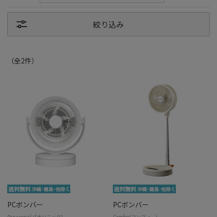
絞り込み
（全
2
件
）
PCボンバー
PCボンバー
Panasonic(パナソニック)
Comfee(コンフィー)