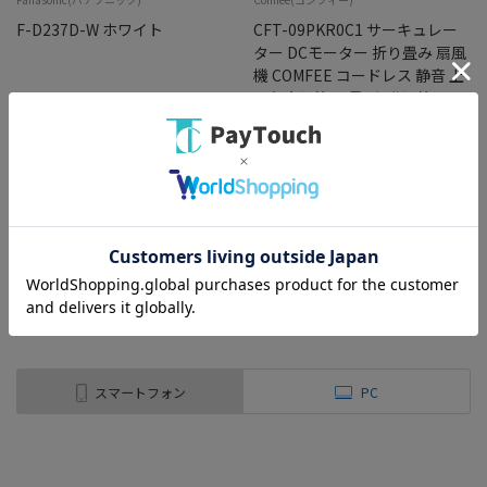
F-D237D-W ホワイト
CFT-09PKR0C1 サーキュレー
ター DCモーター 折り畳み 扇風
機 COMFEE コードレス 静音 上
下角度調節 風量4段階調節 タイ
マー 最大20時間連続 伸縮式 5
枚羽根
￥16,768
￥4,480
バリエーション：なし
バリエーション：なし
在庫：○
在庫：○
（全
2
件
）
スマートフォン
PC