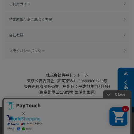
ご利用ガイド
特定商取引法に基づく表記
会社概要
プライバシーポリシー
株式会社綿半ドットコム
よくある質問
東京公安委員会（許可済み） 306609804230号
管理医療機器販売業 届出日：平成27年11月19日
（東京都墨田区保健所生活衛生課）
当ウェブサイトでは、お客様により良いサービス
をご提供するため、クッキーを利用しています。
Copyright 2022
Watahan.com Co., Ltd.
サイト利用を継続することにより、クッキーの使
同意する
Powered by Watahan Partners Co., Ltd.
用に同意するものとします。詳細については「
詳