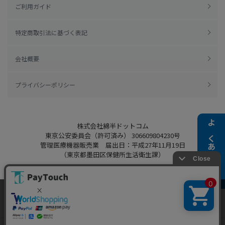
ご利用ガイド
特定商取引法に基づく表記
会社概要
プライバシーポリシー
株式会社綿半ドットコム
よくある質問
東京公安委員会（許可済み） 306609804230号
管理医療機器販売業 届出日：平成27年11月19日
（東京都墨田区保健所生活衛生課）
当ウェブサイトでは、お客様により良いサービス
をご提供するため、クッキーを利用しています。
Copyright 2022
Watahan.com Co., Ltd.
サイト利用を継続することにより、クッキーの使
同意する
Powered by Watahan Partners Co., Ltd.
用に同意するものとします。詳細については「
詳