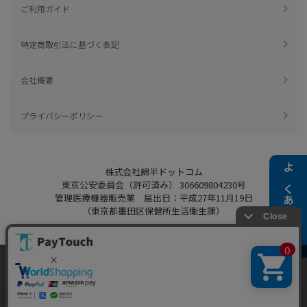
ご利用ガイド
特定商取引法に基づく表記
会社概要
プライバシーポリシー
株式会社綿半ドットコム
よくある質問
東京公安委員会（許可済み） 306609804230号
管理医療機器販売業 届出日：平成27年11月19日
（東京都墨田区保健所生活衛生課）
当ウェブサイトでは、お客様により良いサービス
をご提供するため、クッキーを利用しています。
Copyright 2022
Watahan.com Co., Ltd.
サイト利用を継続することにより、クッキーの使
同意する
Powered by Watahan Partners Co., Ltd.
用に同意するものとします。詳細については「
詳