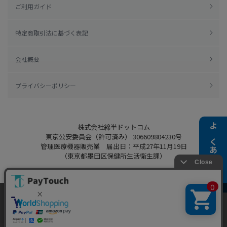
ご利用ガイド
特定商取引法に基づく表記
会社概要
プライバシーポリシー
株式会社綿半ドットコム
よくある質問
東京公安委員会（許可済み） 306609804230号
管理医療機器販売業 届出日：平成27年11月19日
（東京都墨田区保健所生活衛生課）
当ウェブサイトでは、お客様により良いサービス
Copyright 2022
Watahan.com Co., Ltd.
をご提供するため、クッキーを利用しています。
Powered by Watahan Partners Co., Ltd.
サイト利用を継続することにより、クッキーの使
同意する