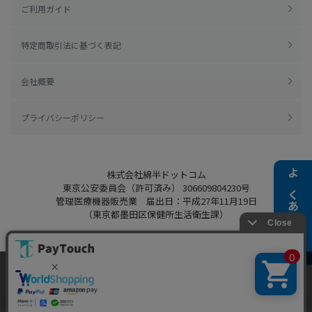
ご利用ガイド
特定商取引法に基づく表記
会社概要
プライバシーポリシー
株式会社綿半ドットコム
よくある質問
東京公安委員会（許可済み） 306609804230号
管理医療機器販売業 届出日：平成27年11月19日
（東京都墨田区保健所生活衛生課）
当ウェブサイトでは、お客様により良いサービス
Copyright 2022
Watahan.com Co., Ltd.
をご提供するため、クッキーを利用しています。
Powered by Watahan Partners Co., Ltd.
サイト利用を継続することにより、クッキーの使
同意する