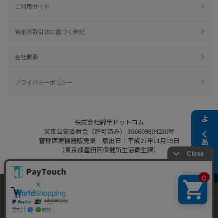
ご利用ガイド
特定商取引法に基づく表記
会社概要
プライバシーポリシー
株式会社綿半ドットコム
よくある質問
東京公安委員会（許可済み） 306609804230号
管理医療機器販売業 届出日：平成27年11月19日
（東京都墨田区保健所生活衛生課）
当ウェブサイトでは、お客様により良いサービス
をご提供するため、クッキーを利用しています。
Copyright 2022
Watahan.com Co., Ltd.
サイト利用を継続することにより、クッキーの使
同意する
Powered by Watahan Partners Co., Ltd.
用に同意するものとします。詳細については「
詳