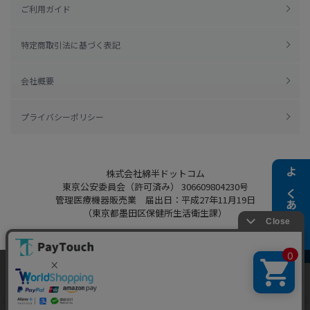
ご利用ガイド
特定商取引法に基づく表記
会社概要
プライバシーポリシー
株式会社綿半ドットコム
よくある質問
東京公安委員会（許可済み） 306609804230号
管理医療機器販売業 届出日：平成27年11月19日
（東京都墨田区保健所生活衛生課）
当ウェブサイトでは、お客様により良いサービス
Copyright 2022
Watahan.com Co., Ltd.
をご提供するため、クッキーを利用しています。
Powered by Watahan Partners Co., Ltd.
サイト利用を継続することにより、クッキーの使
同意する