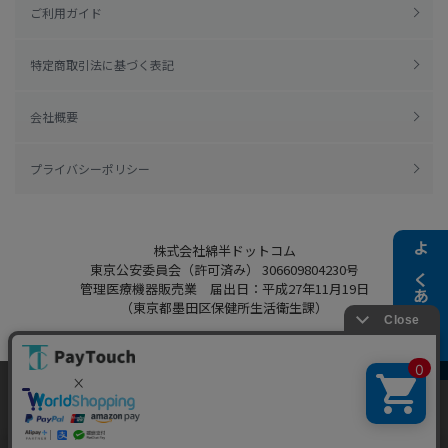
ご利用ガイド
特定商取引法に基づく表記
会社概要
プライバシーポリシー
株式会社綿半ドットコム
よくある質問
東京公安委員会（許可済み） 306609804230号
管理医療機器販売業 届出日：平成27年11月19日
（東京都墨田区保健所生活衛生課）
当ウェブサイトでは、お客様により良いサービス
Copyright 2022
Watahan.com Co., Ltd.
をご提供するため、クッキーを利用しています。
Powered by Watahan Partners Co., Ltd.
サイト利用を継続することにより、クッキーの使
同意する