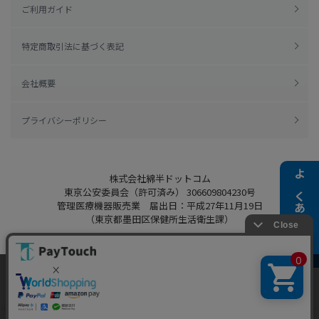
ご利用ガイド
特定商取引法に基づく表記
会社概要
プライバシーポリシー
株式会社綿半ドットコム
よくある質問
東京公安委員会（許可済み） 306609804230号
管理医療機器販売業 届出日：平成27年11月19日
（東京都墨田区保健所生活衛生課）
当ウェブサイトでは、お客様により良いサービス
をご提供するため、クッキーを利用しています。
Copyright 2022
Watahan.com Co., Ltd.
サイト利用を継続することにより、クッキーの使
同意する
Powered by Watahan Partners Co., Ltd.
用に同意するものとします。詳細については「
詳