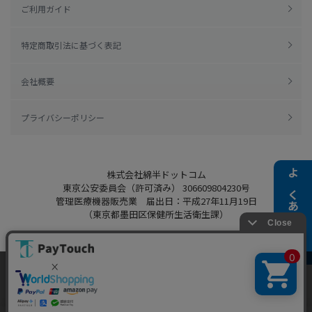
ご利用ガイド
特定商取引法に基づく表記
会社概要
プライバシーポリシー
株式会社綿半ドットコム
よくある質問
東京公安委員会（許可済み） 306609804230号
管理医療機器販売業 届出日：平成27年11月19日
（東京都墨田区保健所生活衛生課）
当ウェブサイトでは、お客様により良いサービス
Copyright 2022
Watahan.com Co., Ltd.
をご提供するため、クッキーを利用しています。
Powered by Watahan Partners Co., Ltd.
サイト利用を継続することにより、クッキーの使
同意する