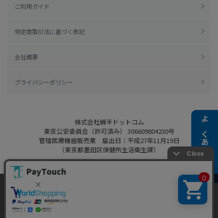
ご利用ガイド
特定商取引法に基づく表記
会社概要
プライバシーポリシー
株式会社綿半ドットコム
よくある質問
東京公安委員会（許可済み） 306609804230号
管理医療機器販売業 届出日：平成27年11月19日
（東京都墨田区保健所生活衛生課）
当ウェブサイトでは、お客様により良いサービス
をご提供するため、クッキーを利用しています。
Copyright 2022
Watahan.com Co., Ltd.
サイト利用を継続することにより、クッキーの使
同意する
Powered by Watahan Partners Co., Ltd.
用に同意するものとします。詳細については「
詳