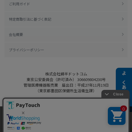
ご利用ガイド
特定商取引法に基づく表記
会社概要
プライバシーポリシー
株式会社綿半ドットコム
よくある質問
東京公安委員会（許可済み） 306609804230号
管理医療機器販売業 届出日：平成27年11月19日
（東京都墨田区保健所生活衛生課）
当ウェブサイトでは、お客様により良いサービス
Copyright 2022
Watahan.com Co., Ltd.
をご提供するため、クッキーを利用しています。
Powered by Watahan Partners Co., Ltd.
サイト利用を継続することにより、クッキーの使
同意する