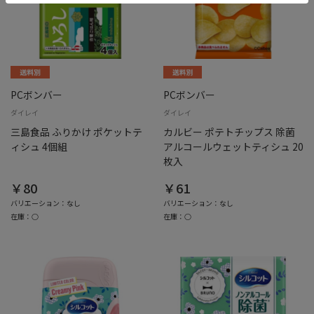
PCボンバー
PCボンバー
ダイレイ
ダイレイ
三島食品 ふりかけ ポケットテ
カルビー ポテトチップス 除菌
ィシュ 4個組
アルコールウェットティシュ 20
枚入
￥80
￥61
バリエーション：なし
バリエーション：なし
在庫：○
在庫：○