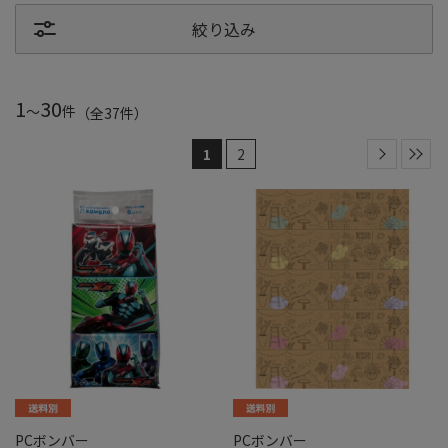
絞り込み
1
30
～
件
（全
37
件
）
1
2
PCボンバー
PCボンバー