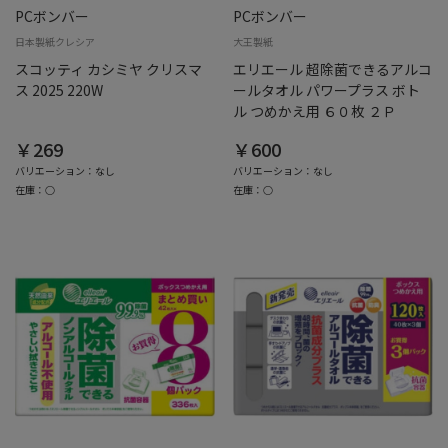
PCボンバー
PCボンバー
日本製紙クレシア
大王製紙
スコッティ カシミヤ クリスマ
エリエール 超除菌できるアルコ
ス 2025 220W
ールタオル パワープラス ボト
ル つめかえ用 ６０枚 ２Ｐ
￥269
￥600
バリエーション：なし
バリエーション：なし
在庫：○
在庫：○