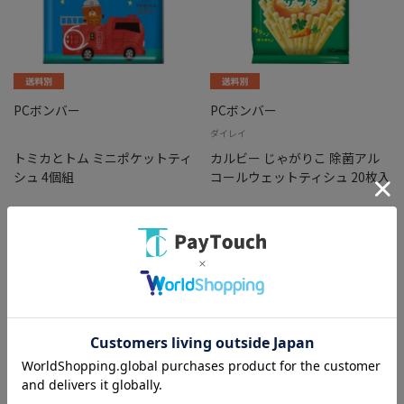
PCボンバー
PCボンバー
ダイレイ
トミカとトム ミニポケットティ
カルビー じゃがりこ 除菌アル
シュ 4個組
コールウェットティシュ 20枚入
￥50
￥61
バリエーション：なし
バリエーション：なし
在庫：○
在庫：○