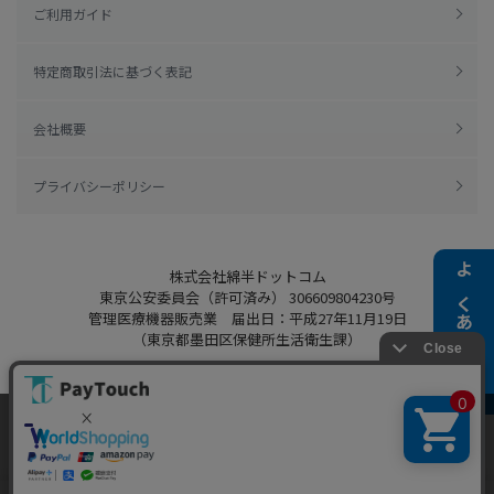
ご利用ガイド
特定商取引法に基づく表記
会社概要
プライバシーポリシー
株式会社綿半ドットコム
よくある質問
東京公安委員会（許可済み） 306609804230号
管理医療機器販売業 届出日：平成27年11月19日
（東京都墨田区保健所生活衛生課）
当ウェブサイトでは、お客様により良いサービス
をご提供するため、クッキーを利用しています。
Copyright 2022
Watahan.com Co., Ltd.
サイト利用を継続することにより、クッキーの使
同意する
Powered by Watahan Partners Co., Ltd.
用に同意するものとします。詳細については「
詳