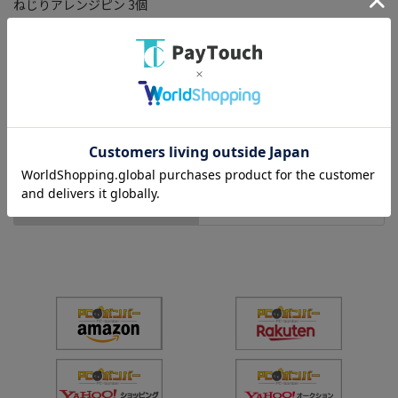
ねじりアレンジピン 3個
￥100
バリエーション：なし
在庫：○
（全
1
件
）
スマートフォン
PC