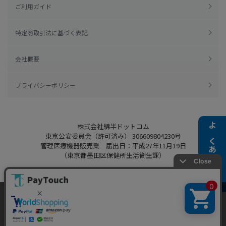
ご利用ガイド
特定商取引法に基づく表記
会社概要
プライバシーポリシー
株式会社綿半ドットコム
よくある質問
東京公安委員会（許可済み） 306609804230号
管理医療機器販売業 届出日：平成27年11月19日
（東京都墨田区保健所生活衛生課）
当ウェブサイトでは、お客様により良いサービス
Copyright 2022
Watahan.com Co., Ltd.
をご提供するため、クッキーを利用しています。
Powered by Watahan Partners Co., Ltd.
サイト利用を継続することにより、クッキーの使
同意する