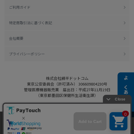
ご利用ガイド
特定商取引法に基づく表記
会社概要
プライバシーポリシー
株式会社綿半ドットコム
よくある質問
東京公安委員会（許可済み） 306609804230号
管理医療機器販売業 届出日：平成27年11月19日
（東京都墨田区保健所生活衛生課）
当ウェブサイトでは、お客様により良いサービス
Copyright 2022
Watahan.com Co., Ltd.
をご提供するため、クッキーを利用しています。
Powered by Watahan Partners Co., Ltd.
サイト利用を継続することにより、クッキーの使
同意する