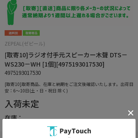
ZEPEAL(ゼピール)
[取寄10]ラジオ付手元スピーカー木聲 DTS－
WS230－WH [1個][4975193017530]
4975193017530
[取寄10]取寄商品、在庫と納期をご注文後確認いたします。出荷目
安：6～10日(土・日・祝日 除く)
入荷未定
在庫：