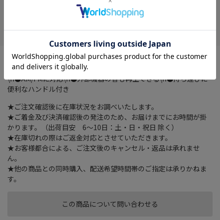
在庫がありません
お気に入り
●TVの音を離れた場所でも聴ける\n●Bluetooth/AUXのどちらで
も接続(Bluetooth送信機も付属)\n●低遅延設計で音ズレしにくい
\n●AM/FMに対応\n●外部機器の音も再生できる\n●持ち運びに
便利なハンドル付き
★ご注文確認後に在庫状況をお調べいたします。
★ご着金及び決済確認後の発注のため、お届けまでにお時間が掛
かります。（出荷目安 6～10日：土・日・祝日 除く）
★在庫切れの際はご返金対応とさせていただきます。
★お客様都合による、ご注文後のキャンセル・返品は承れませ
ん。
★他の商品との同時購入、配送希望時間帯のご指定は承りかねま
す。
この商品について問い合わせる