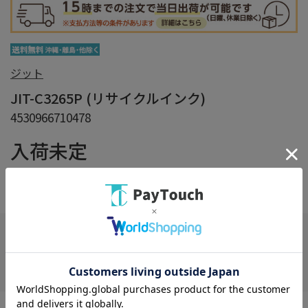
ジット
JIT-C3265P (リサイクルインク)
4530966710478
入荷未定
在庫：
×
在庫がありません
お気に入り