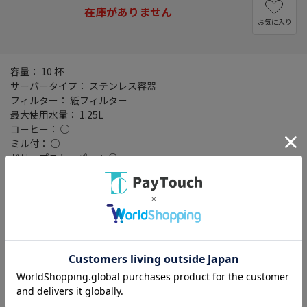
在庫がありません
お気に入り
容量： 10 杯
サーバータイプ： ステンレス容器
フィルター： 紙フィルター
最大使用水量： 1.25L
コーヒー： ○
ミル付： ○
ドリップストッパー： ○
着脱タンク： ○
スイングバスケット： ○
全自動： ○
オートオフ： ○
本体サイズ(外形寸法)： 幅237x高さ441x奥行263mm
質量： 4.7kg
・元箱の封印シールが剥がれていたり付属品の一部が開いている
商品で本体は未使用です。※開封されている場合や箱がない、純
正箱ではない場合がございます。