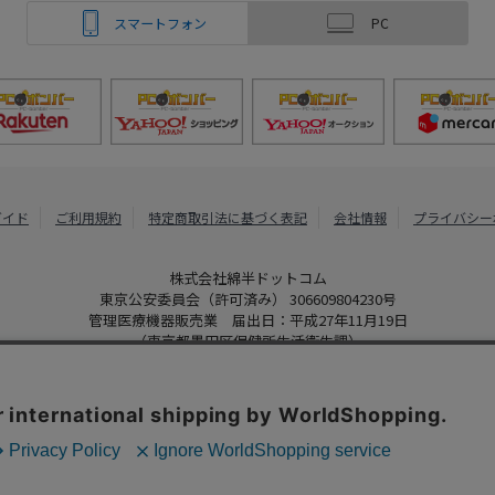
スマートフォン
PC
ガイド
ご利用規約
特定商取引法に基づく表記
会社情報
プライバシー
株式会社綿半ドットコム
東京公安委員会（許可済み） 306609804230号
管理医療機器販売業 届出日：平成27年11月19日
（東京都墨田区保健所生活衛生課）
PCボンバー
Copyright 2022
Watahan.com Co., Ltd. Powered by Watahan Partner
、クッキーを利用しています。サイト利用を継続することにより、クッ