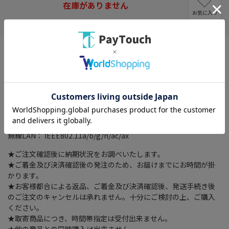
在庫がありません
お気に入り
CPU： 第12世代 インテル Core i5 1235U(Alder Lake)/10コア
画面サイズ： 15.6型(インチ)
解像度： フルHD(1920x1080)
アスペクト比： 16：9
メモリ容量： 16GB
ストレージ容量： SSD 256GB
ビデオチップ： Intel UHD Graphics
OS： Windows 11 Pro 64bit
無線LAN： IEEE802.11a/b/g/n/ac/ax
★ご注文確認後に納期状況をお調べいたします。
★ご着金及び決済確認後の発注のため、お届けまでにお時間が掛
かります。
★お客様都合による返品、ご着金及び決済確認後、発送手続き後
のご注文のキャンセルは承れません。十分にご検討の上、ご購入
ください。
★取寄商品につき、時間帯指定は受付出来ません。