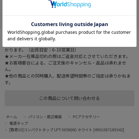
在庫がありません
お気に入り
★ご注文確認後に在庫状況をお調べいたします。
★ご着金及び決済確認後の発注のため、お届けまでにお時間が掛
かります。（出荷目安：6-10営業日）
★メーカー在庫品切れの際はご返金対応とさせていただきます。
★お客様都合による、ご注文後のキャンセル・返品は承れませ
ん。
★他の商品との同時購入、配送希望時間帯のご指定は承りかねま
す。
この商品について問い合わせる
ホーム
>
パソコン・周辺機器
>
PCアクセサリー
>
電源タップ
>
[取寄10]コンパクトタップ LPT-505N(W) ホワイト [4901087189342]