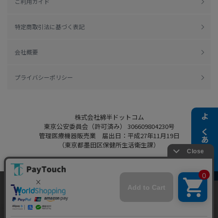
ご利用ガイド
特定商取引法に基づく表記
会社概要
プライバシーポリシー
株式会社綿半ドットコム
よくある質問
東京公安委員会（許可済み） 306609804230号
管理医療機器販売業 届出日：平成27年11月19日
（東京都墨田区保健所生活衛生課）
当ウェブサイトでは、お客様により良いサービス
Copyright 2022
Watahan.com Co., Ltd.
をご提供するため、クッキーを利用しています。
Powered by Watahan Partners Co., Ltd.
サイト利用を継続することにより、クッキーの使
同意する
用に同意するものとします。詳細については「
詳