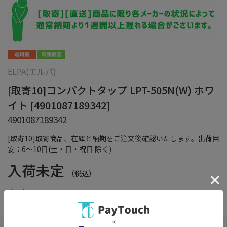
ELPA(エルパ)
[取寄10]コンパクトタップ LPT-505N(W) ホワ
イト [4901087189342]
4901087189342
[取寄10]取寄商品、在庫と納期をご注文後確認いたします。出荷目
安：6～10日(土・日・祝日 除く)
入荷未定
（税込）
在庫：
×