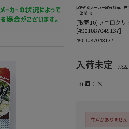
[取寄10]メーカー取寄商品、
ー営業日)
[取寄10]ワニ口クリ
[4901087048137]
4901087048137
入荷未定
（税込
在庫：
×
在庫がありません