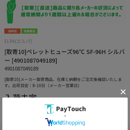
ELPA(エルパ)
[取寄10]ペレットヒューズ96℃ SF-96H シルバ
ー [4901087049189]
4901087049189
[取寄10]メーカー取寄商品、在庫と納期をご注文後確認いたしま
す。出荷目安：8-10日（メーカー営業日)
入荷未定
（税込）
在庫：
×