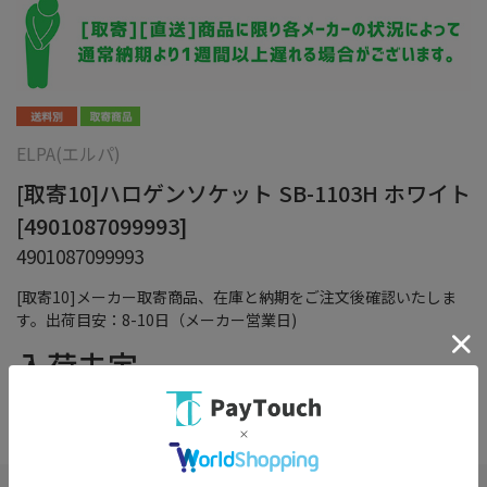
ELPA(エルパ)
[取寄10]ハロゲンソケット SB-1103H ホワイト
[4901087099993]
4901087099993
[取寄10]メーカー取寄商品、在庫と納期をご注文後確認いたしま
す。出荷目安：8-10日（メーカー営業日)
入荷未定
（税込）
在庫：
×