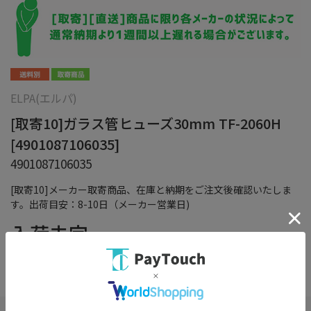
ELPA(エルパ)
[取寄10]ガラス管ヒューズ30mm TF-2060H
[4901087106035]
4901087106035
[取寄10]メーカー取寄商品、在庫と納期をご注文後確認いたしま
す。出荷目安：8-10日（メーカー営業日)
入荷未定
（税込）
在庫：
×