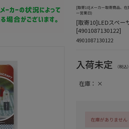
[取寄10]メーカー取寄商品、
ー営業日)
[取寄10]LEDスペーサ
[4901087130122]
4901087130122
入荷未定
（税込
在庫：
×
在庫がありません