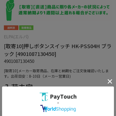
ELPA(エルパ)
[取寄10]押しボタンスイッチ HK-PSS04H ブラ
ック [4901087130450]
4901087130450
[取寄10]メーカー取寄商品、在庫と納期をご注文後確認いたしま
す。出荷目安：8-10日（メーカー営業日)
入荷未定
（税込）
在庫：
×