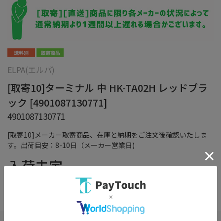
ELPA(エルパ)
[取寄10]ターミナル 中 HK-TA02H レッドブラ
ック [4901087130771]
4901087130771
[取寄10]メーカー取寄商品、在庫と納期をご注文後確認いたしま
す。出荷目安：8-10日（メーカー営業日)
入荷未定
（税込）
在庫：
×