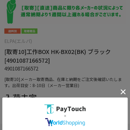
ELPA(エルパ)
[取寄10]工作BOX HK-BX02(BK) ブラック
[4901087166572]
4901087166572
[取寄10]メーカー取寄商品、在庫と納期をご注文後確認いたしま
す。出荷目安：8-10日（メーカー営業日)
入荷未定
（税込）
在庫：
×