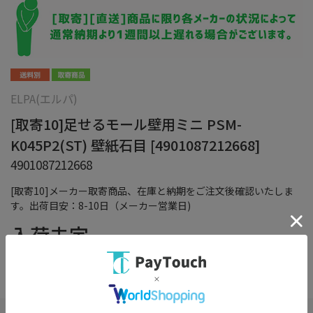
ELPA(エルパ)
[取寄10]足せるモール壁用ミニ PSM-
K045P2(ST) 壁紙石目 [4901087212668]
4901087212668
[取寄10]メーカー取寄商品、在庫と納期をご注文後確認いたしま
す。出荷目安：8-10日（メーカー営業日)
入荷未定
（税込）
在庫：
×