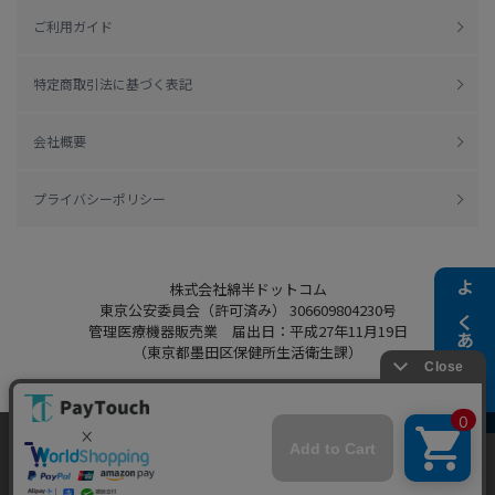
ご利用ガイド
特定商取引法に基づく表記
会社概要
プライバシーポリシー
株式会社綿半ドットコム
よくある質問
東京公安委員会（許可済み） 306609804230号
管理医療機器販売業 届出日：平成27年11月19日
（東京都墨田区保健所生活衛生課）
当ウェブサイトでは、お客様により良いサービス
Copyright 2022
Watahan.com Co., Ltd.
をご提供するため、クッキーを利用しています。
Powered by Watahan Partners Co., Ltd.
サイト利用を継続することにより、クッキーの使
同意する