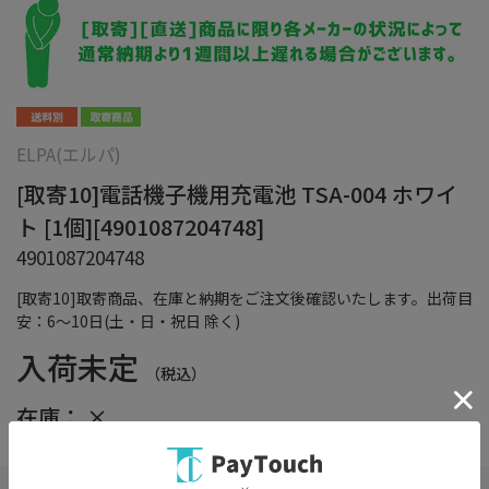
ELPA(エルパ)
[取寄10]電話機子機用充電池 TSA-004 ホワイ
ト [1個][4901087204748]
4901087204748
[取寄10]取寄商品、在庫と納期をご注文後確認いたします。出荷目
安：6～10日(土・日・祝日 除く)
入荷未定
（税込）
在庫：
×