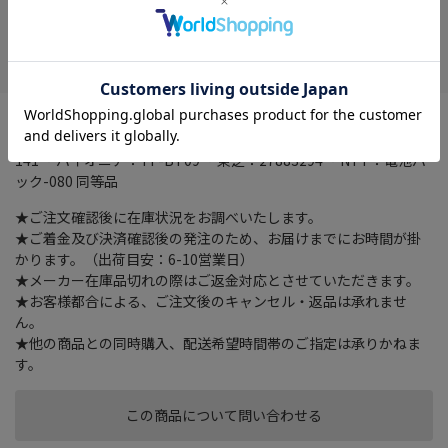
在庫がありません
お気に入り
すぐに使える充電済。自己放電を抑制。安全装置内蔵
2.4V 900mAh。ニッケル水素充電池。適合機種 ・シャープ：N-
141 ・パイオニア：TF-BT09 ・東芝：27883294 ・NTT：電池パ
ック-080 同等品
★ご注文確認後に在庫状況をお調べいたします。
★ご着金及び決済確認後の発注のため、お届けまでにお時間が掛
かります。（出荷目安：6-10営業日）
★メーカー在庫品切れの際はご返金対応とさせていただきます。
★お客様都合による、ご注文後のキャンセル・返品は承れませ
ん。
★他の商品との同時購入、配送希望時間帯のご指定は承りかねま
す。
この商品について問い合わせる