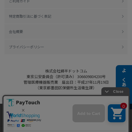
ご利用ガイド
特定商取引法に基づく表記
会社概要
プライバシーポリシー
株式会社綿半ドットコム
よくある質問
東京公安委員会（許可済み） 306609804230号
管理医療機器販売業 届出日：平成27年11月19日
（東京都墨田区保健所生活衛生課）
当ウェブサイトでは、お客様により良いサービス
Copyright 2022
Watahan.com Co., Ltd.
をご提供するため、クッキーを利用しています。
Powered by Watahan Partners Co., Ltd.
サイト利用を継続することにより、クッキーの使
同意する
用に同意するものとします。詳細については「
詳