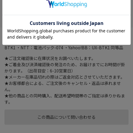
在庫がありません
お気に入り
すぐに使える充電済。自己放電を抑制。安全装置内蔵
2.4V 900mAh。ニッケル水素充電池。適合機種 ・シャープ：UX-
BTK1 ・NTT：電池パック-074 ・Yahoo!BB：UX-BTK1 同等品
★ご注文確認後に在庫状況をお調べいたします。
★ご着金及び決済確認後の発注のため、お届けまでにお時間が掛
かります。（出荷目安：6-10営業日）
★メーカー在庫品切れの際はご返金対応とさせていただきます。
★お客様都合による、ご注文後のキャンセル・返品は承れませ
ん。
★他の商品との同時購入、配送希望時間帯のご指定は承りかねま
す。
この商品について問い合わせる