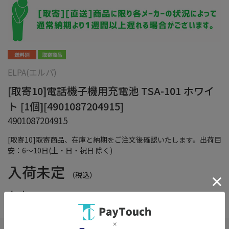
ELPA(エルパ)
[取寄10]電話機子機用充電池 TSA-101 ホワイ
ト [1個][4901087204915]
4901087204915
[取寄10]取寄商品、在庫と納期をご注文後確認いたします。出荷目
安：6～10日(土・日・祝日 除く)
入荷未定
（税込）
在庫：
×