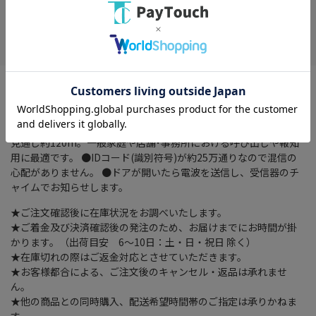
在庫がありません
お気に入り
●配線が不要なワイヤレスタイプなので設置が簡単！用途に合わ
せて送信器･受信器の増設も可能です。 (1台の受信器に対して8
台までの送信器を登録して使用できます。) ●送信器1台に対して
受信器は何台でも増設することができます。 ●電波の到達距離は
見通し約120m。一般家庭や店舗･事務所における呼び出しや報知
用に最適です。 ●IDコード(識別符号)が約25万通りなので混信の
心配がありません。 ●ドアが開いたら電波を送信し、受信器のチ
ャイムでお知らせします。
★ご注文確認後に在庫状況をお調べいたします。
★ご着金及び決済確認後の発注のため、お届けまでにお時間が掛
かります。（出荷目安 6～10日：土・日・祝日 除く）
★在庫切れの際はご返金対応とさせていただきます。
★お客様都合による、ご注文後のキャンセル・返品は承れませ
ん。
★他の商品との同時購入、配送希望時間帯のご指定は承りかねま