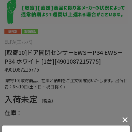
ELPA(エルパ)
[取寄10]ドア開閉センサーEWS－P34 EWS－
P34 ホワイト [1台][4901087215775]
4901087215775
[取寄10]取寄商品、在庫と納期をご注文後確認いたします。出荷目
安：6～10日(土・日・祝日 除く)
入荷未定
（税込）
在庫：