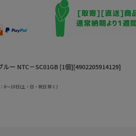
TC－SC01GB [1個][4902205914129]
6～10日(土・日・祝日 除く)