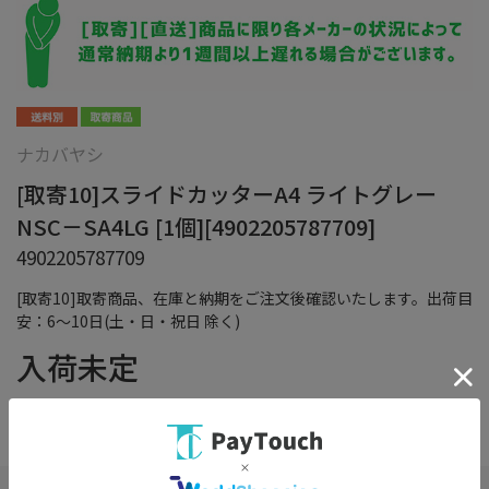
ナカバヤシ
[取寄10]スライドカッターA4 ライトグレー
NSC－SA4LG [1個][4902205787709]
4902205787709
[取寄10]取寄商品、在庫と納期をご注文後確認いたします。出荷目
安：6～10日(土・日・祝日 除く)
入荷未定
在庫：