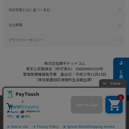
特定商取引法に基づく表記
会社概要
プライバシーポリシー
株式会社綿半ドットコム
よくある質問
東京公安委員会（許可済み） 306609804230号
管理医療機器販売業 届出日：平成27年11月19日
（東京都墨田区保健所生活衛生課）
当ウェブサイトでは、お客様により良いサービス
Copyright 2022
Watahan.com Co., Ltd.
をご提供するため、クッキーを利用しています。
Powered by Watahan Partners Co., Ltd.
サイト利用を継続することにより、クッキーの使
同意する
用に同意するものとします。詳細については「
詳
細はこちら
」をご覧ください。