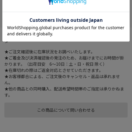
在庫がありません
お気に入り
刃の切れ味と安全性が向上したシンプルでスリムなスライドカッ
ター
★ご注文確認後に在庫状況をお調べいたします。
★ご着金及び決済確認後の発注のため、お届けまでにお時間が掛
かります。（出荷目安 6～10日：土・日・祝日 除く）
★在庫切れの際はご返金対応とさせていただきます。
★お客様都合による、ご注文後のキャンセル・返品は承れませ
ん。
★他の商品との同時購入、配送希望時間帯のご指定は承りかねま
す。
この商品について問い合わせる