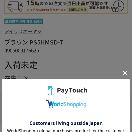
アイリスオーヤマ
ブラウン PS5HMSD-T
4905009176625
入荷未定
在庫：
×
在庫がありません
お気に入り