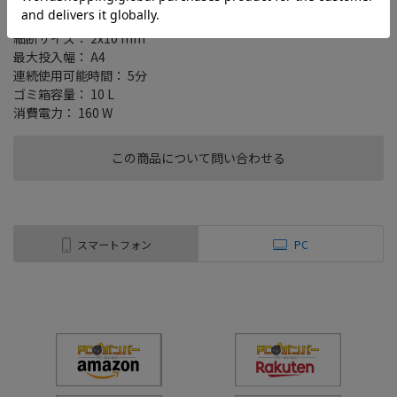
タイプ： 自動
細断形状： クロスカット
細断サイズ： 2x10 mm
最大投入幅： A4
連続使用可能時間： 5分
ゴミ箱容量： 10 L
消費電力： 160 W
この商品について問い合わせる
スマートフォン
PC