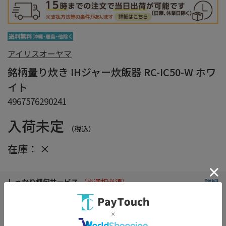
アイリスオーヤマ
銘柄量り炊き IHジャー炊飯器 RC-IC50-W ホワ
イト
4967576290241
入荷未定
（税込）
在庫：
×
しっかり梱包サービス
（※選択必須）
詳細
※商品の箱をエアクッションで保護し損傷を防ぎます。