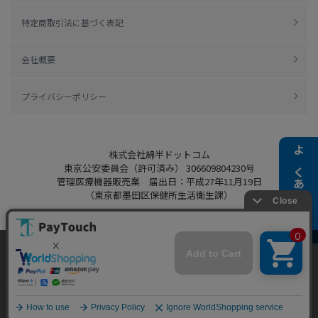
特定商取引法に基づく表記
会社概要
プライバシーポリシー
株式会社綿半ドットコム
よくある質問
東京公安委員会（許可済み） 306609804230号
管理医療機器販売業 届出日：平成27年11月19日
（東京都墨田区保健所生活衛生課）
当ウェブサイトでは、お客様により良いサービス
をご提供するため、クッキーを利用しています。
Copyright 2022
Watahan.com Co., Ltd.
サイト利用を継続することにより、クッキーの使
同意する
Powered by Watahan Partners Co., Ltd.
用に同意するものとします。詳細については「
詳
細はこちら
」をご覧ください。
ホーム
探す
マイページ
お買物かご
カテゴリ