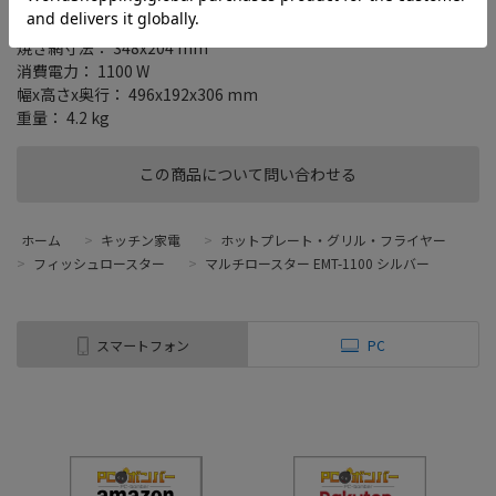
サンマ4尾を丸ごと1度に焼けるマルチロースター
焼き網寸法： 348x204 mm
消費電力： 1100 W
幅x高さx奥行： 496x192x306 mm
重量： 4.2 kg
この商品について問い合わせる
ホーム
>
キッチン家電
>
ホットプレート・グリル・フライヤー
>
フィッシュロースター
>
マルチロースター EMT-1100 シルバー
スマートフォン
PC