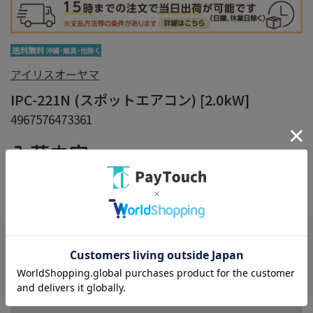
アイリスオーヤマ
IPC-221N (スポットエアコン) [2.0kW]
4967576473361
入荷未定
在庫：
×
在庫がありません
お気に入り