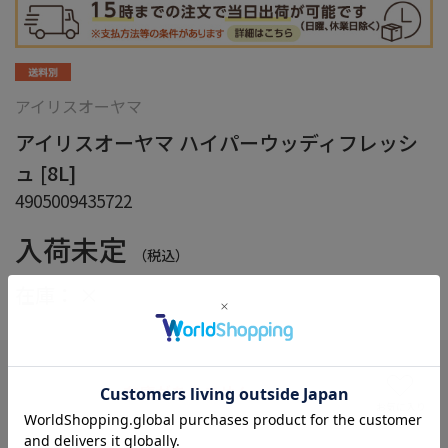
アイリスオーヤマ
アイリスオーヤマ ハイパーウッディフレッシ
ュ [8L]
4905009435722
入荷未定
（税込）
在庫：
×
在庫がありません
お気に入り