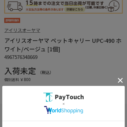
アイリスオーヤマ
アイリスオーヤマ ペットキャリー UPC-490 ホ
ワイト/ベージュ [1個]
4967576348669
入荷未定
（税込）
￥800
個別送料
在庫：
×
在庫がありません
お気に入り