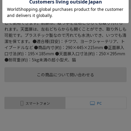
ベーシックなプラスチック製のキャリーです。ハウスやキャリーと
して使用できます。前扉は、取っ手を左右どちらでも取り付けら
れます。天面扉は、左右どちらからも開くことができ、取り外しも
可能です。プラスチック製なので汚れても水洗いでき、いつでも清
潔を保てます。●適合種(目安)：チワワ、ヨークシャーテリア、ト
イプードルなど ●商品内寸(約)：290×445×215mm ●正面扉入
口寸法(約)：195×185mm ●天面扉入口寸法(約)：250×295mm
●耐荷重(約)：5kg未満の超小型犬、猫
この商品について問い合わせる
スマートフォン
PC